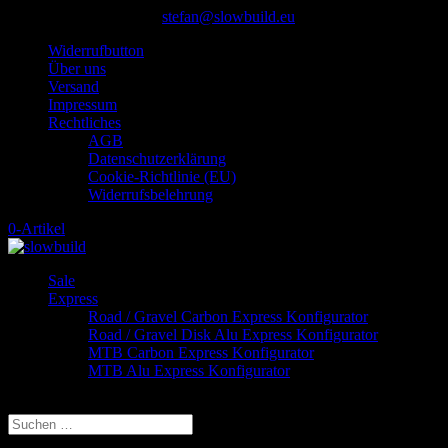
+49 (0) 5328 911 87 00
stefan@slowbuild.eu
Widerrufbutton
Über uns
Versand
Impressum
Rechtliches
AGB
Datenschutzerklärung
Cookie-Richtlinie (EU)
Widerrufsbelehrung
0-Artikel
Sale
Express
Road / Gravel Carbon Express Konfigurator
Road / Gravel Disk Alu Express Konfigurator
MTB Carbon Express Konfigurator
MTB Alu Express Konfigurator
Seite wählen